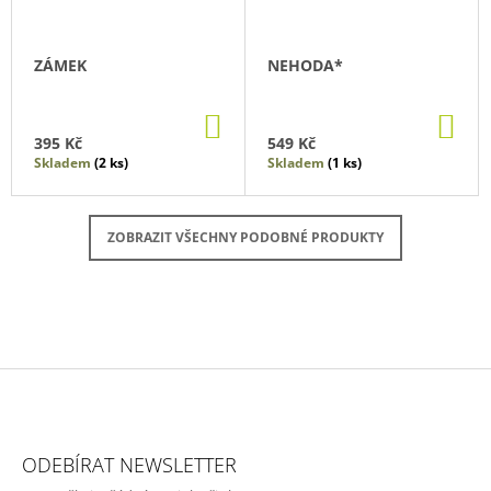
ZÁMEK
NEHODA*
DO
DO
KOŠÍKU
KO
395 Kč
549 Kč
Skladem
(2 ks)
Skladem
(1 ks)
ZOBRAZIT VŠECHNY PODOBNÉ PRODUKTY
Z
Á
ODEBÍRAT NEWSLETTER
P