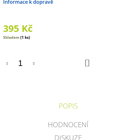
Možnosti doručení
J
E
M
E
395 Kč
DOMINO
Měrná
Skladem
(1 ks)
-
cena:
LES
150
DO
Kč
KOŠÍKU
POPIS
HODNOCENÍ
DISKUZE