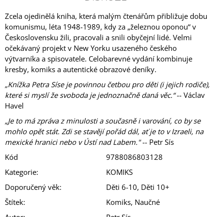
Zcela ojedinělá kniha, která malým čtenářům přibližuje dobu
komunismu, léta 1948-1989, kdy za „železnou oponou“ v
Československu žili, pracovali a snili obyčejní lidé. Velmi
očekávaný projekt v New Yorku usazeného českého
výtvarníka a spisovatele. Celobarevné vydání kombinuje
kresby, komiks a autentické obrazové deníky.
„Knížka Petra Síse je povinnou četbou pro děti (i jejich rodiče),
které si myslí že svoboda je jednoznačně daná věc.“
-- Václav
Havel
„Je to má zpráva z minulosti a současně i varování, co by se
mohlo opět stát. Zdi se stavějí pořád dál, ať je to v Izraeli, na
mexické hranici nebo v Ústí nad Labem."
-- Petr Sís
Kód
9788086803128
Kategorie
:
KOMIKS
Doporučený věk
:
Děti 6-10, Děti 10+
Štítek
:
Komiks, Naučné
Autor
:
Petr Sís