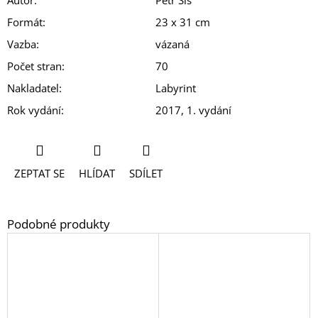
Formát
:
23 x 31 cm
Vazba
:
vázaná
Počet stran
:
70
Nakladatel
:
Labyrint
Rok vydání
:
2017, 1. vydání
ZEPTAT SE
HLÍDAT
SDÍLET