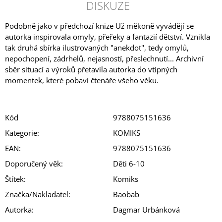
DISKUZE
Podobně jako v předchozí knize Už měkoně vyvádějí se
autorka inspirovala omyly, přeřeky a fantazií dětství. Vznikla
tak druhá sbírka ilustrovaných "anekdot", tedy omylů,
nepochopení, zádrhelů, nejasností, přeslechnutí... Archivní
sběr situací a výroků přetavila autorka do vtipných
momentek, které pobaví čtenáře všeho věku.
Kód
9788075151636
Kategorie
:
KOMIKS
EAN
:
9788075151636
Doporučený věk
:
Děti 6-10
Štítek
:
Komiks
Značka/Nakladatel
:
Baobab
Autorka
:
Dagmar Urbánková