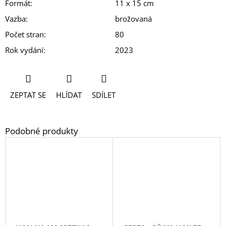
Formát
:
11 x 15 cm
Vazba
:
brožovaná
Počet stran
:
80
Rok vydání
:
2023
ZEPTAT SE
HLÍDAT
SDÍLET