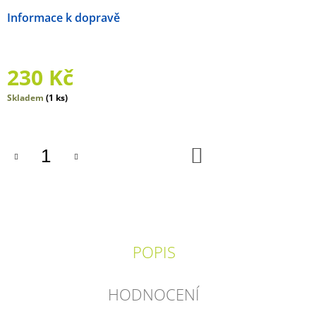
J
Možnosti doručení
E
M
E
230 Kč
CESTA
KOCOURKA
Měrná
Skladem
(1 ks)
CHLOUPKA
cena:
349
Kč
DO
KOŠÍKU
POPIS
HODNOCENÍ