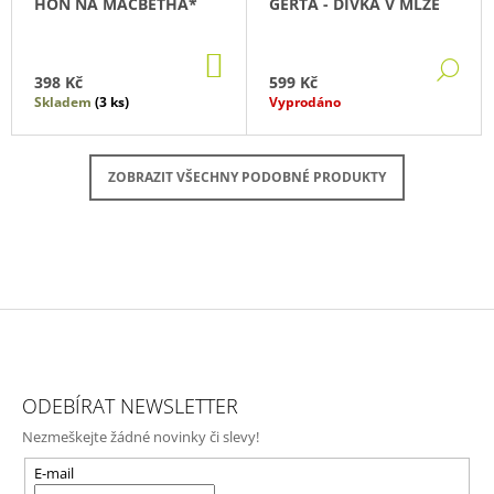
HON NA MACBETHA*
GERTA - DÍVKA V MLZE
DO
DE
KOŠÍKU
398 Kč
599 Kč
Skladem
(3 ks)
Vyprodáno
ZOBRAZIT VŠECHNY PODOBNÉ PRODUKTY
Z
Á
ODEBÍRAT NEWSLETTER
P
Nezmeškejte žádné novinky či slevy!
A
T
E-mail