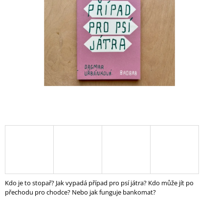
5
A
hvězdiček.
J
Í
T
?
HLEDAT
D
O
P
O
Kdo je to stopař? Jak vypadá případ pro psí játra? Kdo může jít po
R
přechodu pro chodce? Nebo jak funguje bankomat?
U
Č
U