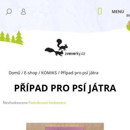
K
Přejít
M
na
O
NÁKUPNÍ
HLEDAT
ZPĚT
ZPĚT
obsah
KOŠÍK
PŘIHLÁŠENÍ
Š
Í
C
K
O
P
O
T
Ř
Domů
/
E-shop
/
KOMIKS
/
Případ pro psí játra
E
B
PŘÍPAD PRO PSÍ JÁTRA
U
J
Průměrné
Neohodnoceno
Podrobnosti hodnocení
E
hodnocení
T
produktu
je
E
0,0
N
z