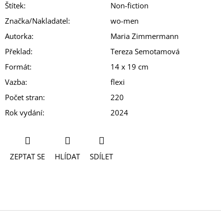
Štítek
:
Non-fiction
Značka/Nakladatel
:
wo-men
Autorka
:
Maria Zimmermann
Překlad
:
Tereza Semotamová
Formát
:
14 x 19 cm
Vazba
:
flexi
Počet stran
:
220
Rok vydání
:
2024
ZEPTAT SE
HLÍDAT
SDÍLET