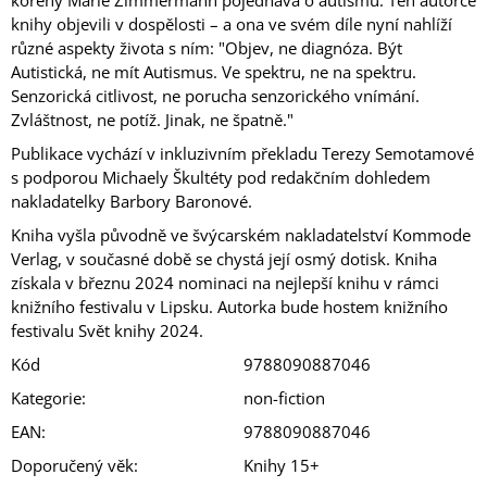
knihy objevili v dospělosti – a ona ve svém díle nyní nahlíží
různé aspekty života s ním: "Objev, ne diagnóza. Být
Autistická, ne mít Autismus. Ve spektru, ne na spektru.
Senzorická citlivost, ne porucha senzorického vnímání.
Zvláštnost, ne potíž. Jinak, ne špatně."
Publikace vychází v inkluzivním překladu Terezy Semotamové
s podporou Michaely Škultéty pod redakčním dohledem
nakladatelky Barbory Baronové.
Kniha vyšla původně ve švýcarském nakladatelství Kommode
Verlag, v současné době se chystá její osmý dotisk. Kniha
získala v březnu 2024 nominaci na nejlepší knihu v rámci
knižního festivalu v Lipsku. Autorka bude hostem knižního
festivalu Svět knihy 2024.
Kód
9788090887046
Kategorie
:
non-fiction
EAN
:
9788090887046
Doporučený věk
:
Knihy 15+