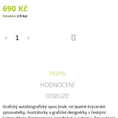
J
690 Kč
E
M
Měrná
Skladem
(>5 ks)
E
cena:
AHOJ
DIVOČINO
DO
KOŠÍKU
-
LÉTO
2026
135
Kč
POPIS
HODNOCENÍ
DISKUZE
Grafický autobiografický opus Jinak, ne špatně švýcarské
spisovatelky, ilustrátorky a grafické designérky s českými
kořeny Marie Zimmermann pojednává o autismu. Ten autorce