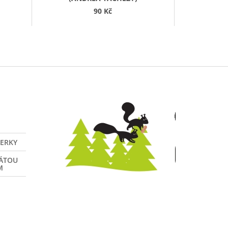
90 Kč
VERKY
NÁTOU
M