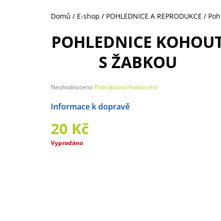
135 Kč
Domů
/
E-shop
/
POHLEDNICE A REPRODUKCE
/
Poh
POHLEDNICE KOHOU
S ŽABKOU
Průměrné
Neohodnoceno
Podrobnosti hodnocení
hodnocení
produktu
Možnosti doručení
je
0,0
20 Kč
z
5
Měrná
Vyprodáno
hvězdiček.
cena: