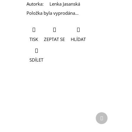
Autorka
:
Lenka Jasanská
Položka byla vyprodána…
TISK
ZEPTAT SE
HLÍDAT
SDÍLET
Další
produkt