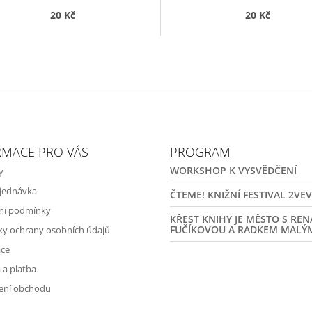
20 Kč
20 Kč
RMACE PRO VÁS
PROGRAM
WORKSHOP K VYSVĚDČENÍ
y
jednávka
ČTEME! KNIŽNÍ FESTIVAL 2VE
ní podmínky
KŘEST KNIHY JE MĚSTO S RE
FUČÍKOVOU A RADKEM MALÝ
y ochrany osobních údajů
ce
 a platba
ení obchodu