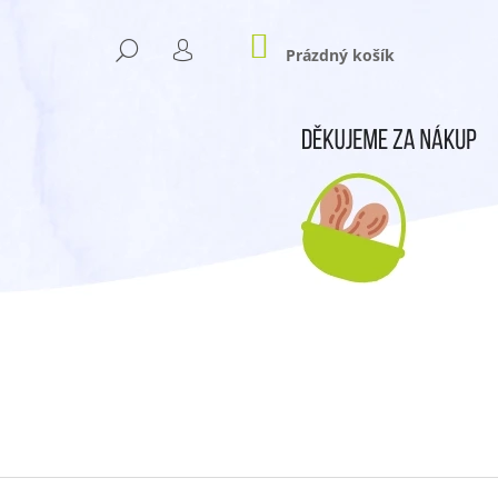
NÁKUPNÍ
HLEDAT
KOŠÍK
Prázdný košík
PŘIHLÁŠENÍ
Následující
- LÉTO 2025