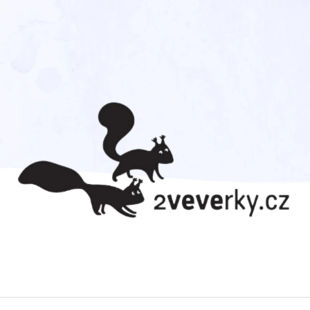
CO POTŘEBUJETE NAJÍT?
HLEDAT
DOPORUČUJEME
TOM DÁVÁ GÓL!
AHOJ DIVOČINO 