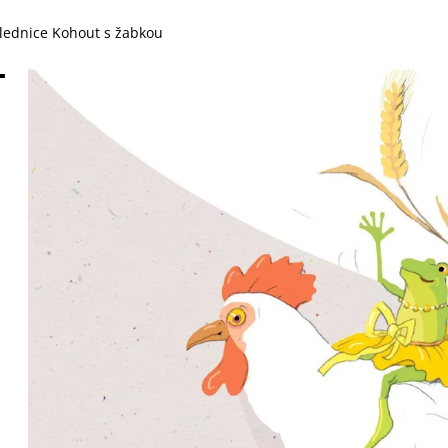
289 Kč
135 Kč
lednice Kohout s žabkou
T