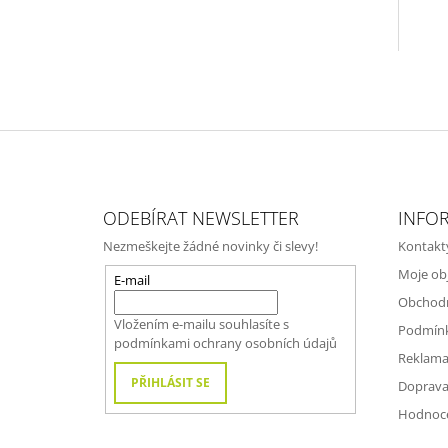
Z
Á
ODEBÍRAT NEWSLETTER
INFO
P
Nezmeškejte žádné novinky či slevy!
Kontakt
A
Moje ob
T
E-mail
Obchod
Í
Vložením e-mailu souhlasíte s
Podmínk
podmínkami ochrany osobních údajů
Reklama
PŘIHLÁSIT SE
Doprava
Hodnoc