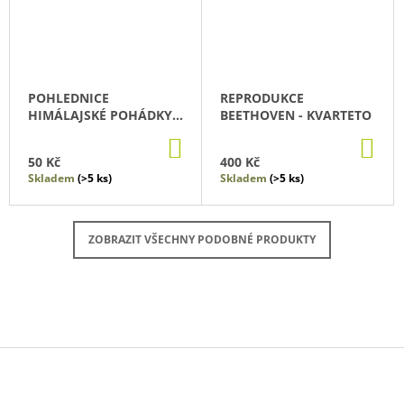
POHLEDNICE
REPRODUKCE
HIMÁLAJSKÉ POHÁDKY -
BEETHOVEN - KVARTETO
LENKA JASANSKÁ
DO
DO
KOŠÍKU
KO
50 Kč
400 Kč
Skladem
(>5 ks)
Skladem
(>5 ks)
ZOBRAZIT VŠECHNY PODOBNÉ PRODUKTY
Z