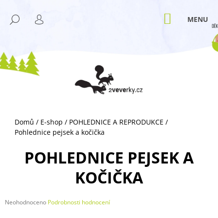
K
Přejít
M
na
O
NÁKUPNÍ
HLEDAT
ZPĚT
ZPĚT
obsah
KOŠÍK
PŘIHLÁŠENÍ
Š
Í
C
K
O
P
O
T
Ř
Domů
/
E-shop
/
POHLEDNICE A REPRODUKCE
/
E
Pohlednice pejsek a kočička
B
U
POHLEDNICE PEJSEK A
J
KOČIČKA
E
T
E
Průměrné
Neohodnoceno
Podrobnosti hodnocení
hodnocení
N