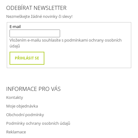
Á
ODEBÍRAT NEWSLETTER
P
Nezmeškejte žádné novinky či slevy!
A
T
E-mail
Í
Vložením e-mailu souhlasíte s
podmínkami ochrany osobních
údajů
PŘIHLÁSIT SE
INFORMACE PRO VÁS
Kontakty
Moje objednávka
Obchodní podmínky
Podmínky ochrany osobních údajů
Reklamace