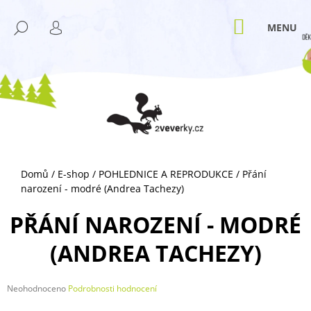
K
Přejít
M
na
O
NÁKUPNÍ
HLEDAT
ZPĚT
ZPĚT
obsah
KOŠÍK
PŘIHLÁŠENÍ
Š
Í
C
K
O
P
O
T
Ř
Domů
/
E-shop
/
POHLEDNICE A REPRODUKCE
/
Přání
E
narození - modré (Andrea Tachezy)
B
U
PŘÁNÍ NAROZENÍ - MODRÉ
J
(ANDREA TACHEZY)
E
T
E
Průměrné
Neohodnoceno
Podrobnosti hodnocení
hodnocení
N