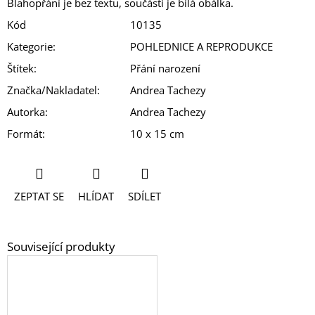
Blahopřání je bez textu, součástí je bílá obálka.
Kód
10135
Kategorie
:
POHLEDNICE A REPRODUKCE
Štítek
:
Přání narození
Značka/Nakladatel
:
Andrea Tachezy
Autorka
:
Andrea Tachezy
Formát
:
10 x 15 cm
ZEPTAT SE
HLÍDAT
SDÍLET