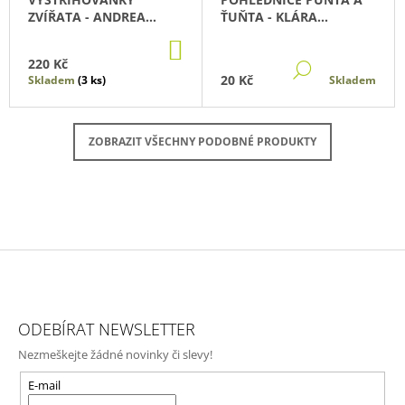
ZVÍŘATA - ANDREA
ŤUŇTA - KLÁRA
TACHEZY
PAVLOVCOVÁ
DO
KOŠÍKU
220 Kč
DETAIL
20 Kč
Skladem
(3 ks)
Skladem
ZOBRAZIT VŠECHNY PODOBNÉ PRODUKTY
Z
Á
ODEBÍRAT NEWSLETTER
P
Nezmeškejte žádné novinky či slevy!
A
T
E-mail