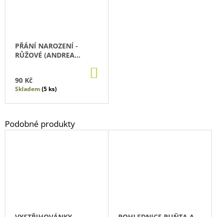
PŘÁNÍ NAROZENÍ -
RŮŽOVÉ (ANDREA
TACHEZY)
DO
KOŠÍKU
90 Kč
Skladem
(5 ks)
VYSTŘIHOVÁNKY
POHLEDNICE PUŇTA A