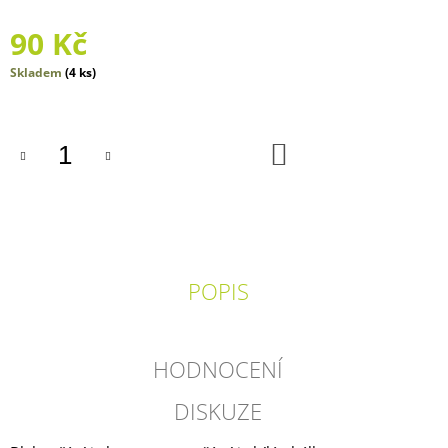
J
90 Kč
E
M
Měrná
E
Skladem
(4 ks)
cena:
PÁDOVÉ
OTÁZKY
DO
KOŠÍKU
420
Kč
POPIS
HODNOCENÍ
DISKUZE