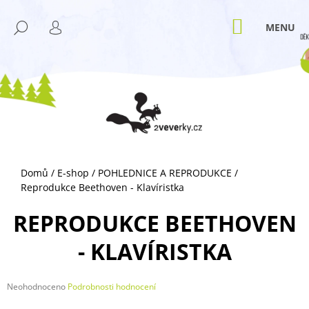
K
Přejít
M
na
O
NÁKUPNÍ
HLEDAT
ZPĚT
ZPĚT
obsah
KOŠÍK
PŘIHLÁŠENÍ
Š
Í
C
K
O
P
O
T
Ř
Domů
/
E-shop
/
POHLEDNICE A REPRODUKCE
/
E
Reprodukce Beethoven - Klavíristka
B
U
REPRODUKCE BEETHOVEN
J
- KLAVÍRISTKA
E
T
E
Průměrné
Neohodnoceno
Podrobnosti hodnocení
hodnocení
N