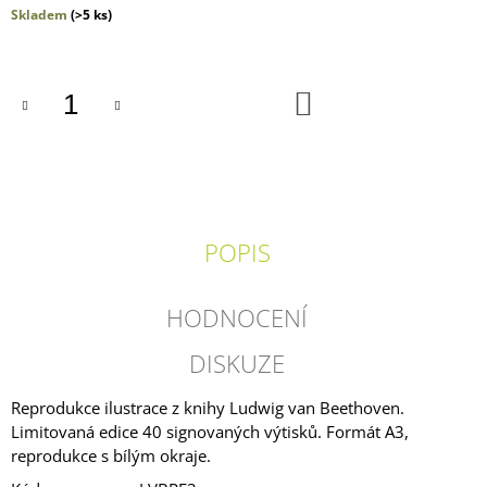
Měrná
Skladem
(>5 ks)
J
cena:
E
M
E
DO
KOŠÍKU
PŘEKVAPENÍ?
JEN
TO
NE!
249
Kč
POPIS
HODNOCENÍ
DISKUZE
Reprodukce ilustrace z knihy Ludwig van Beethoven.
Limitovaná edice 40 signovaných výtisků. Formát A3,
reprodukce s bílým okraje.