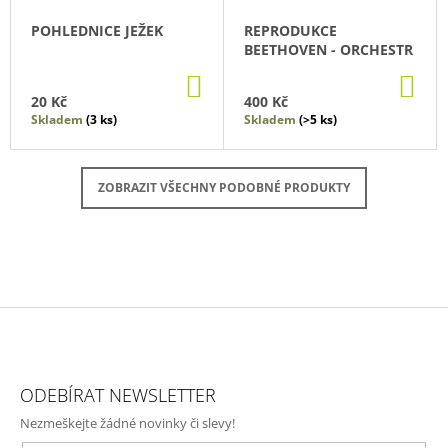
POHLEDNICE JEŽEK
REPRODUKCE
BEETHOVEN - ORCHESTR
DO
DO
KOŠÍKU
KO
20 Kč
400 Kč
Skladem
(3 ks)
Skladem
(>5 ks)
ZOBRAZIT VŠECHNY PODOBNÉ PRODUKTY
Z
Á
ODEBÍRAT NEWSLETTER
P
Nezmeškejte žádné novinky či slevy!
A