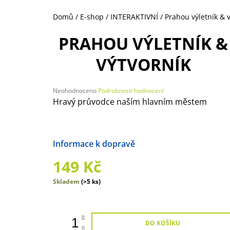
135 Kč
Domů
/
E-shop
/
INTERAKTIVNÍ
/
Prahou výletník & 
PRAHOU VÝLETNÍK &
VÝTVORNÍK
Průměrné
Neohodnoceno
Podrobnosti hodnocení
hodnocení
Hravý průvodce naším hlavním městem
produktu
je
0,0
z
Možnosti doručení
5
hvězdiček.
149 Kč
Měrná
Skladem
(>5 ks)
cena:
DO KOŠÍKU