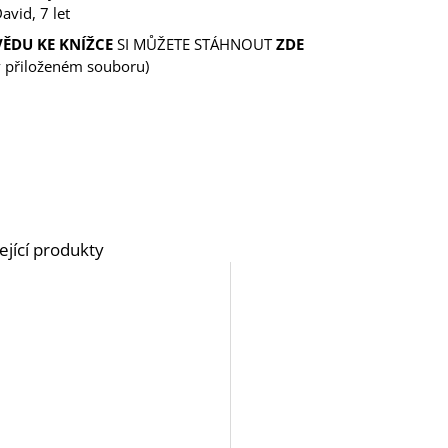
avid, 7 let
ĚDU KE KNÍŽCE
SI MŮŽETE STÁHNOUT
ZDE
v přiloženém souboru)