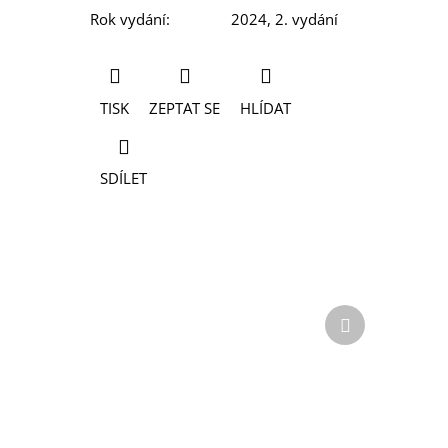
Rok vydání
:
2024, 2. vydání
TISK
ZEPTAT SE
HLÍDAT
SDÍLET
Další
produkt