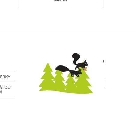
VERKY
NÁTOU
M