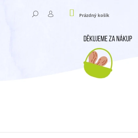
NÁKUPNÍ
HLEDAT
KOŠÍK
Prázdný košík
PŘIHLÁŠENÍ
Následující
- LÉTO 2025