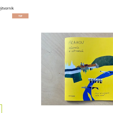
289 Kč
135 Kč
výtvorník
TIP