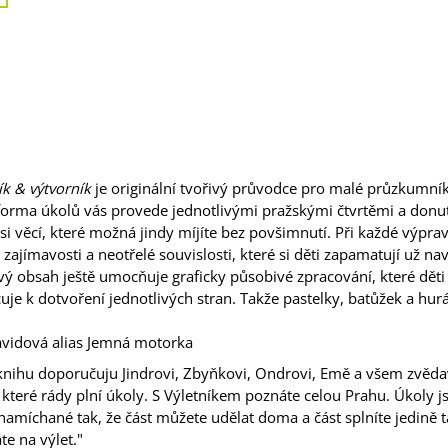
ík & výtvorník
je originální tvořivý průvodce pro malé průzkumník
orma úkolů vás provede jednotlivými pražskými čtvrtěmi a donut
si věcí, které možná jindy míjíte bez povšimnutí. Při každé výpra
 zajímavosti a neotřelé souvislosti, které si děti zapamatují už na
ý obsah ještě umocňuje graficky působivé zpracování, které děti
je k dotvoření jednotlivých stran. Takže pastelky, batůžek a hur
avidová alias Jemná motorka
knihu doporučuju Jindrovi, Zbyňkovi, Ondrovi, Emě a všem zvěd
které rády plní úkoly. S Výletníkem poznáte celou Prahu. Úkoly j
namíchané tak, že část můžete udělat doma a část splníte jedině t
te na výlet."