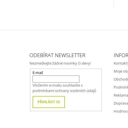
Z
Á
ODEBÍRAT NEWSLETTER
INFO
P
Nezmeškejte žádné novinky či slevy!
Kontakt
A
Moje ob
T
E-mail
Obchod
Í
Vložením e-mailu souhlasíte s
Podmínk
podmínkami ochrany osobních údajů
Reklama
PŘIHLÁSIT SE
Doprava
Hodnoc