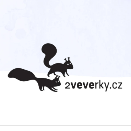
CO POTŘEBUJETE NAJÍT?
HLEDAT
DOPORUČUJEME
TOM DÁVÁ GÓL!
AHOJ DIVOČINO 