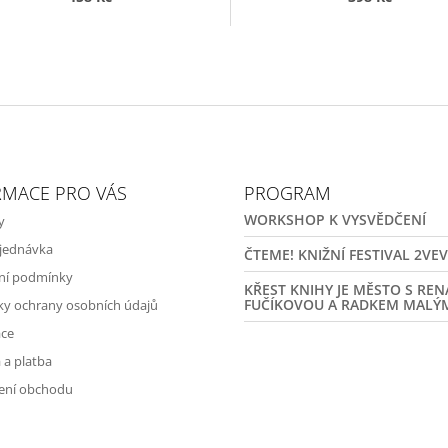
RMACE PRO VÁS
PROGRAM
WORKSHOP K VYSVĚDČENÍ
y
jednávka
ČTEME! KNIŽNÍ FESTIVAL 2VE
ní podmínky
KŘEST KNIHY JE MĚSTO S RE
FUČÍKOVOU A RADKEM MALÝ
y ochrany osobních údajů
ce
 a platba
ení obchodu