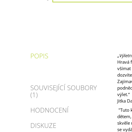
POPIS
„
Výletn
Hravá f
všímat 
dozvíte
Zajímav
SOUVISEJÍCÍ SOUBORY
podněcu
(1)
výlet.“
Jitka D
HODNOCENÍ
"Tuto 
dětem, 
skvěle 
DISKUZE
se vydá