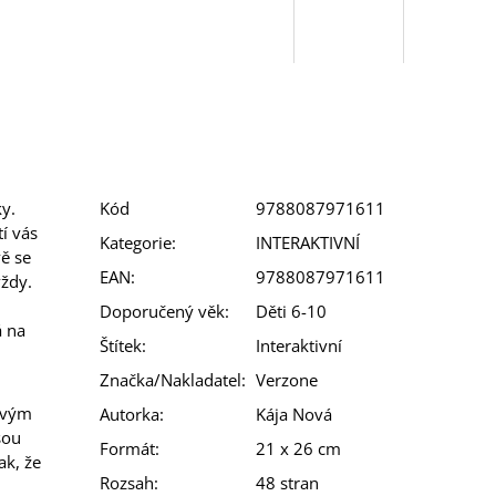
y.
Kód
9788087971611
í vás
Kategorie
:
INTERAKTIVNÍ
vě se
EAN
:
9788087971611
vždy.
Doporučený věk
:
Děti 6-10
á na
Štítek
:
Interaktivní
Značka/Nakladatel
:
Verzone
avým
Autorka
:
Kája Nová
sou
Formát
:
21 x 26 cm
ak, že
Rozsah
:
48 stran