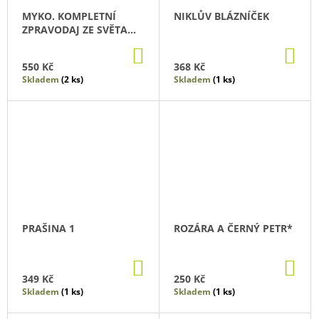
MYKO. KOMPLETNÍ
NIKLŮV BLÁZNÍČEK
ZPRAVODAJ ZE SVĚTA
HUB
DO
DO
KOŠÍKU
KO
550 Kč
368 Kč
Skladem
(2 ks)
Skladem
(1 ks)
PRAŠINA 1
ROZÁRA A ČERNÝ PETR*
DO
DO
KOŠÍKU
KO
349 Kč
250 Kč
Skladem
(1 ks)
Skladem
(1 ks)