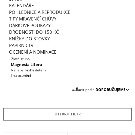
J
KALENDÁŘE
E
POHLEDNICE A REPRODUKCE
M
TIPY MRAVENČÍ CHŮVY
E
DÁRKOVÉ POUKAZY
DROBNOSTI DO 150 KČ
O
KNÍŽKY DO STOVKY
ZAJÍČKOVI
PAPÍRNICTVÍ
239
OCENĚNÍ A NOMINACE
Kč
Zlatá stuha
Magnesia Litera
Nejlepší knihy dětem
Jiná ocenění
Ř
Řadit podle:
DOPORUČUJEME
A
Z
E
OTEVŘÍT FILTR
N
Í
P