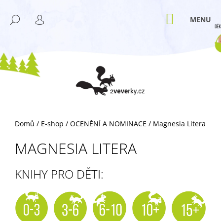
K
Přejít
M
na
O
NÁKUPNÍ
HLEDAT
ZPĚT
ZPĚT
obsah
KOŠÍK
PŘIHLÁŠENÍ
Š
Í
C
K
O
P
O
T
Ř
Domů
/
E-shop
/
OCENĚNÍ A NOMINACE
/
Magnesia Litera
E
B
MAGNESIA LITERA
U
J
KNIHY PRO DĚTI:
E
T
E
N