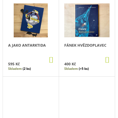
V
R
Ý
O
P
D
I
U
S
K
P
T
R
A JAKO ANTARKTIDA
FÁNEK HVĚZDOPLAVEC
Ů
O
D
DO
DO
U
KOŠÍKU
KO
595 Kč
400 Kč
K
Skladem
(2 ks)
Skladem
(>5 ks)
T
Ů