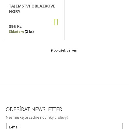
TAJEMSTVÍ OBLÁZKOVÉ
HORY
DO
KOŠÍKU
395 Kč
Skladem
(2 ks)
9
položek celkem
O
V
L
Á
D
A
C
Í
P
Z
R
Á
V
ODEBÍRAT NEWSLETTER
P
K
Nezmeškejte žádné novinky či slevy!
Y
A
V
T
E-mail