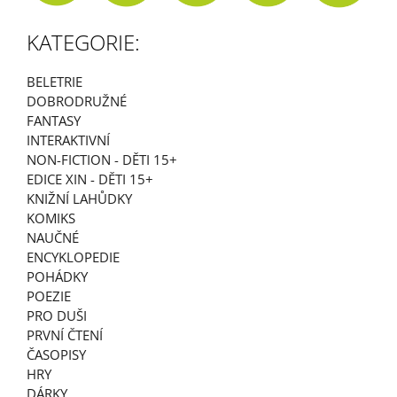
A
KATEGORIE:
J
Í
BELETRIE
T
DOBRODRUŽNÉ
?
FANTASY
INTERAKTIVNÍ
NON-FICTION - DĚTI 15+
EDICE XIN - DĚTI 15+
KNIŽNÍ LAHŮDKY
HLEDAT
KOMIKS
NAUČNÉ
ENCYKLOPEDIE
D
POHÁDKY
O
POEZIE
P
PRO DUŠI
O
PRVNÍ ČTENÍ
R
ČASOPISY
U
HRY
Č
DÁRKY
U