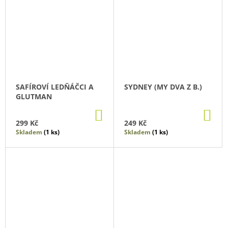
SAFÍROVÍ LEDŇÁČCI A
SYDNEY (MY DVA Z B.)
GLUTMAN
DO
DO
KOŠÍKU
KO
299 Kč
249 Kč
Skladem
(1 ks)
Skladem
(1 ks)