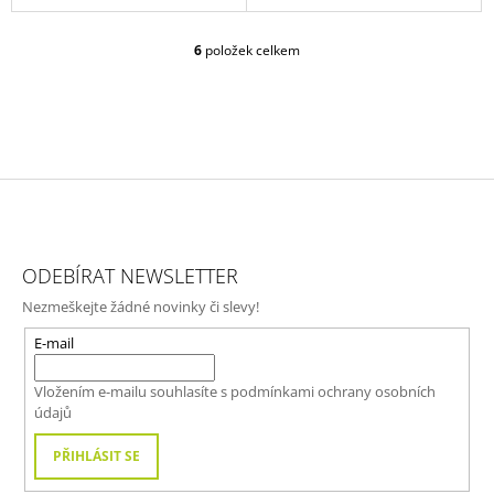
6
položek celkem
O
V
L
Á
D
A
C
Í
P
Z
R
Á
V
ODEBÍRAT NEWSLETTER
P
K
Nezmeškejte žádné novinky či slevy!
Y
A
V
T
E-mail
Ý
P
Í
I
Vložením e-mailu souhlasíte s
podmínkami ochrany osobních
S
údajů
U
PŘIHLÁSIT SE