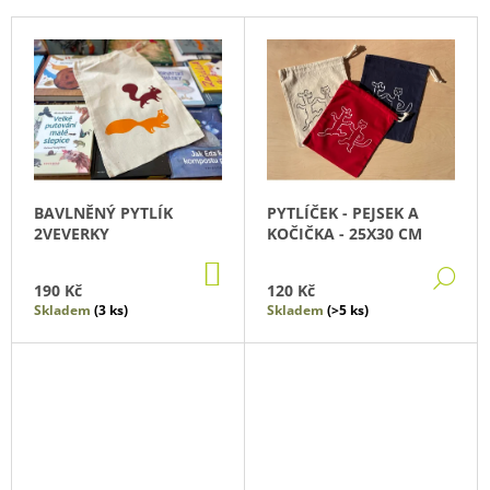
P
V
R
Ý
O
P
D
I
U
S
K
P
T
R
BAVLNĚNÝ PYTLÍK
PYTLÍČEK - PEJSEK A
Ů
O
2VEVERKY
KOČIČKA - 25X30 CM
D
DO
DE
U
KOŠÍKU
190 Kč
120 Kč
K
Skladem
(3 ks)
Skladem
(>5 ks)
T
Ů