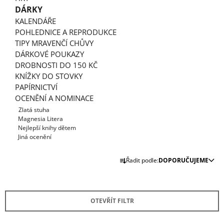
J
DÁRKY
E
KALENDÁŘE
M
POHLEDNICE A REPRODUKCE
E
TIPY MRAVENČÍ CHŮVY
DÁRKOVÉ POUKAZY
AHOJ
DROBNOSTI DO 150 KČ
DIVOČINO
KNÍŽKY DO STOVKY
-
LÉTO
PAPÍRNICTVÍ
2026
OCENĚNÍ A NOMINACE
135
Zlatá stuha
Kč
Magnesia Litera
Nejlepší knihy dětem
Jiná ocenění
Ř
Řadit podle:
DOPORUČUJEME
A
Z
E
OTEVŘÍT FILTR
N
Í