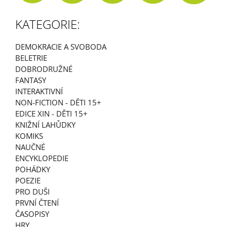
A
KATEGORIE:
J
Í
DEMOKRACIE A SVOBODA
T
BELETRIE
?
DOBRODRUŽNÉ
FANTASY
INTERAKTIVNÍ
NON-FICTION - DĚTI 15+
EDICE XIN - DĚTI 15+
HLEDAT
KNIŽNÍ LAHŮDKY
KOMIKS
NAUČNÉ
D
ENCYKLOPEDIE
O
POHÁDKY
P
POEZIE
O
PRO DUŠI
R
PRVNÍ ČTENÍ
U
ČASOPISY
Č
HRY
U