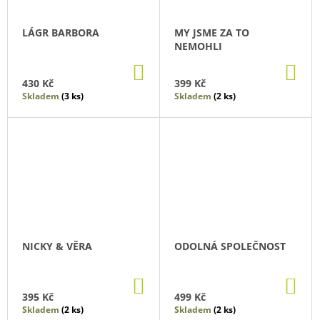
LÁGR BARBORA
MY JSME ZA TO
NEMOHLI
DO
DO
KOŠÍKU
KO
430 Kč
399 Kč
Skladem
(3 ks)
Skladem
(2 ks)
NICKY & VĚRA
ODOLNÁ SPOLEČNOST
DO
DO
KOŠÍKU
KO
395 Kč
499 Kč
Skladem
(2 ks)
Skladem
(2 ks)