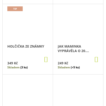
TIP
HOLČIČKA ZE ZNÁMKY
JAK MAMINKA
VYPRÁVĚLA O 20.
STOLETÍ
DO
DO
KOŠÍKU
KO
349 Kč
249 Kč
Skladem
(3 ks)
Skladem
(>5 ks)