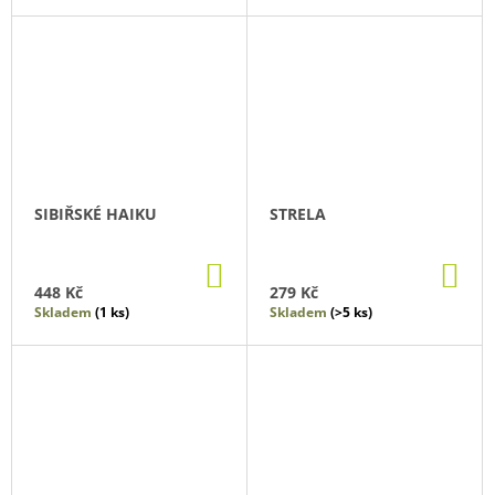
SIBIŘSKÉ HAIKU
STRELA
DO
DO
KOŠÍKU
KO
448 Kč
279 Kč
Skladem
(1 ks)
Skladem
(>5 ks)