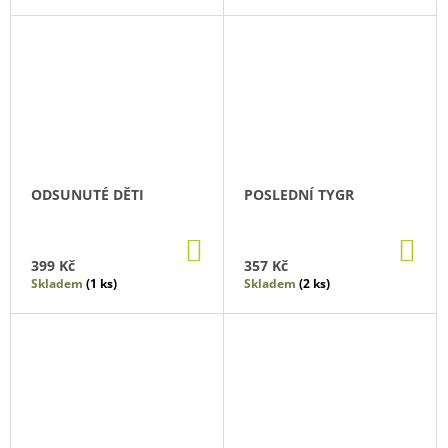
ODSUNUTÉ DĚTI
POSLEDNÍ TYGR
DO
DO
KOŠÍKU
KO
399 Kč
357 Kč
Skladem
(1 ks)
Skladem
(2 ks)