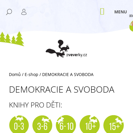
K
Přejít
M
na
O
NÁKUPNÍ
HLEDAT
ZPĚT
ZPĚT
obsah
KOŠÍK
PŘIHLÁŠENÍ
Š
Í
C
K
O
P
O
T
Ř
Domů
/
E-shop
/
DEMOKRACIE A SVOBODA
E
B
DEMOKRACIE A SVOBODA
U
J
KNIHY PRO DĚTI:
E
T
E
N