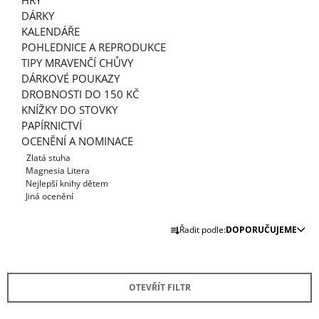
HRY
J
DÁRKY
E
KALENDÁŘE
M
POHLEDNICE A REPRODUKCE
E
TIPY MRAVENČÍ CHŮVY
DÁRKOVÉ POUKAZY
ADVENTNÍ
DROBNOSTI DO 150 KČ
KALENDÁŘ
POHÁDKY
KNÍŽKY DO STOVKY
PAPÍRNICTVÍ
250
Kč
OCENĚNÍ A NOMINACE
Zlatá stuha
Magnesia Litera
Nejlepší knihy dětem
Jiná ocenění
Ř
Řadit podle:
DOPORUČUJEME
A
Z
E
OTEVŘÍT FILTR
N
Í