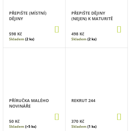
PŘEPIŠTE (MÍSTNÍ)
PŘEPIŠTE DĚJINY
DĚJINY
(NEJEN) K MATURITĚ
DO
DO
KOŠÍKU
KO
598 Kč
498 Kč
Skladem
(2 ks)
Skladem
(2 ks)
PŘÍRUČKA MALÉHO
REKRUT 244
NOVINÁŘE
DO
DO
KOŠÍKU
KO
50 Kč
370 Kč
Skladem
(>5 ks)
Skladem
(1 ks)