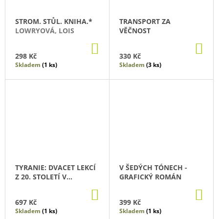
STROM. STŮL. KNIHA.*
TRANSPORT ZA
LOWRYOVÁ, LOIS
VĚČNOST
DO
DO
KOŠÍKU
KO
298 Kč
330 Kč
Skladem
(1 ks)
Skladem
(3 ks)
TYRANIE: DVACET LEKCÍ
V ŠEDÝCH TÓNECH -
Z 20. STOLETÍ V
GRAFICKÝ ROMÁN
OBRAZECH
SNYDER,
DO
DO
TIMOTHY
KOŠÍKU
KO
697 Kč
399 Kč
Skladem
(1 ks)
Skladem
(1 ks)