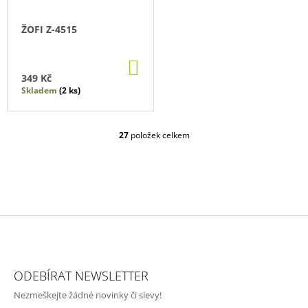
ŽOFI Z-4515
DO
KOŠÍKU
349 Kč
Skladem
(2 ks)
27
položek celkem
O
V
L
Á
D
A
C
Í
P
Z
R
Á
V
ODEBÍRAT NEWSLETTER
P
K
Nezmeškejte žádné novinky či slevy!
Y
A