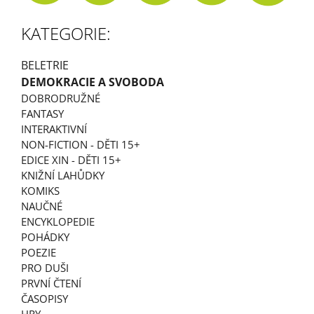
A
KATEGORIE:
J
Í
BELETRIE
T
DEMOKRACIE A SVOBODA
?
DOBRODRUŽNÉ
FANTASY
INTERAKTIVNÍ
NON-FICTION - DĚTI 15+
EDICE XIN - DĚTI 15+
HLEDAT
KNIŽNÍ LAHŮDKY
KOMIKS
NAUČNÉ
D
ENCYKLOPEDIE
O
POHÁDKY
P
POEZIE
O
PRO DUŠI
R
PRVNÍ ČTENÍ
U
Č
ČASOPISY
U