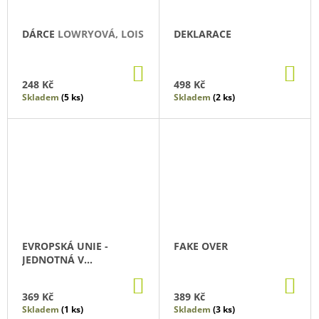
DÁRCE
LOWRYOVÁ, LOIS
DEKLARACE
DO
DO
KOŠÍKU
KO
248 Kč
498 Kč
Skladem
(5 ks)
Skladem
(2 ks)
EVROPSKÁ UNIE -
FAKE OVER
JEDNOTNÁ V
ROZMANITOSTI
DO
DO
KOŠÍKU
KO
369 Kč
389 Kč
Skladem
(1 ks)
Skladem
(3 ks)