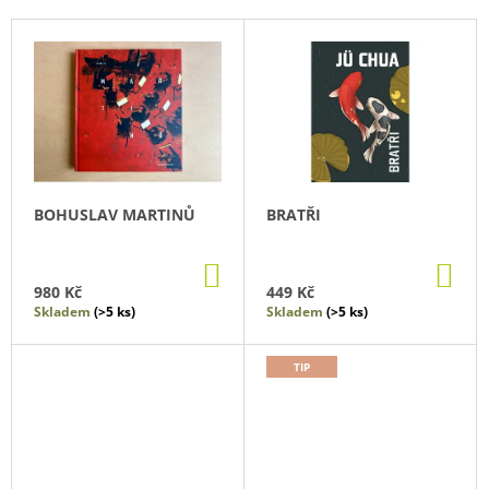
P
V
R
Ý
O
P
D
I
U
S
K
P
T
R
BOHUSLAV MARTINŮ
BRATŘI
Ů
O
D
DO
DO
U
KOŠÍKU
KO
980 Kč
449 Kč
K
Skladem
(>5 ks)
Skladem
(>5 ks)
T
Ů
TIP