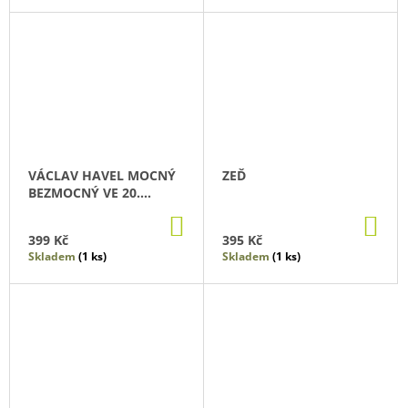
VÁCLAV HAVEL MOCNÝ
ZEĎ
BEZMOCNÝ VE 20.
STOLETÍ
DO
DO
KOŠÍKU
KO
399 Kč
395 Kč
Skladem
(1 ks)
Skladem
(1 ks)