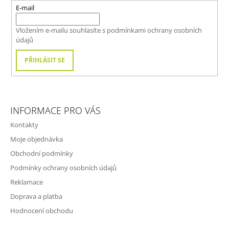
V
T
E-mail
Ý
P
Í
I
Vložením e-mailu souhlasíte s
podmínkami ochrany osobních
S
údajů
U
PŘIHLÁSIT SE
INFORMACE PRO VÁS
Kontakty
Moje objednávka
Obchodní podmínky
Podmínky ochrany osobních údajů
Reklamace
Doprava a platba
Hodnocení obchodu